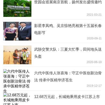
世园会巡展南京首航，扬州发出盛情邀约
2021-03-21
影星李凤鸣、吴京惊艳亮相第十五届长春
电影节
2020-09-11
武陟交警大队：三夏大忙季，田间地头送
头盔
2020-06-10
六代中医传人张喜海：守正中医创新治骨
法 传承中医精华济苍生
2019-12-17
12.68万元起，长城炮乘用皮卡江苏上市