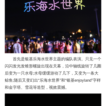
首先是银基乐海水世界主题的编队表演。只见一个
闪闪发光发锥形螺旋出现在天幕，沿中轴线旋转了几圈
后变为一只水母;水母缓缓游动了几下，又变为一条大
鲸鱼;随后又变幻出“乐海水世界”和“银基enjoyland”字样
和金字塔、雪花等造型，视效震撼。