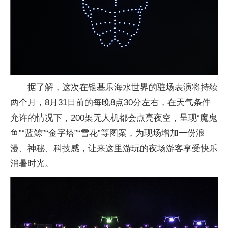
据了解，这次在银基乐海水世界的驻场表演将持续
两个月，8月31日前的每晚8点30分左右，在天气条件
允许的情况下，200架无人机都会点亮夜空，呈现“魔鬼
鱼”“蓝鲸”“金字塔”“雪花”等图案，为现场增加一份浪
漫、神秘、科技感，让来这里游玩的夜场游客享受快乐
消暑时光。