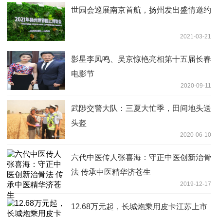
世园会巡展南京首航，扬州发出盛情邀约
2021-03-21
影星李凤鸣、吴京惊艳亮相第十五届长春
电影节
2020-09-11
武陟交警大队：三夏大忙季，田间地头送
头盔
2020-06-10
六代中医传人张喜海：守正中医创新治骨
法 传承中医精华济苍生
2019-12-17
12.68万元起，长城炮乘用皮卡江苏上市