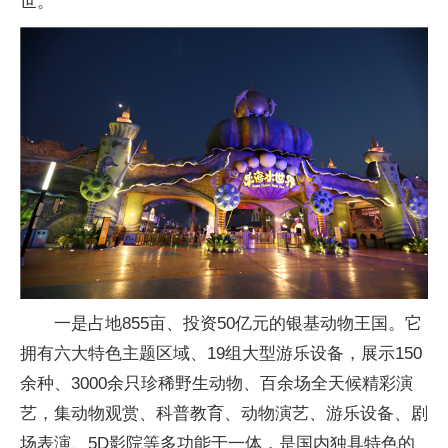
世。
一是占地855亩、投资50亿元的银基动物王国。它
拥有六大特色主题区域、19组大型游乐设备，展示150
余种、3000余只珍稀野生动物、百余场全天候精彩演
艺，集动物观赏、科普教育、动物演艺、游乐设备、剧
场表演、5D影院等多功能于一体，是国内独具特色的